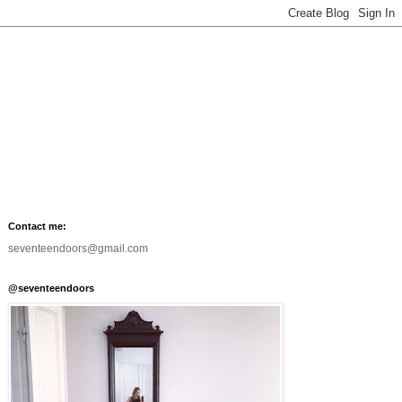
Contact me:
seventeendoors@gmail.com
@seventeendoors