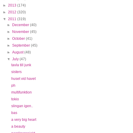
►
2013
(174)
►
2012
(320)
▼
2011
(319)
►
December
(40)
►
November
(45)
►
October
(41)
►
September
(45)
►
August
(48)
▼
July
(47)
tavla till junk
sisters
huset vid havet
ph
multifunktion
tokio
slingan igen..
bas
a very big heart
a beauty