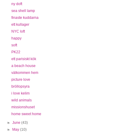
ny doft
sea shell lamp
finaste kuddarna
ett kullager
NYC loft
happy
soft
PK22
ett parisiskt kök
a beach house
välkommen hem
picture love
bröllopsyra
i love kelim
wild animals
missionshuset
home sweet home
►
June
(43)
►
May
(10)