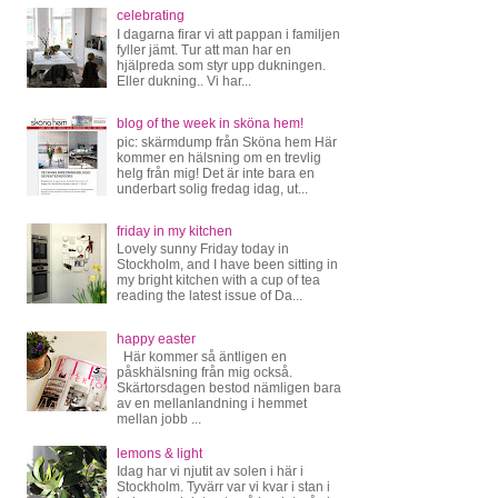
celebrating
I dagarna firar vi att pappan i familjen
fyller jämt. Tur att man har en
hjälpreda som styr upp dukningen.
Eller dukning.. Vi har...
blog of the week in sköna hem!
pic: skärmdump från Sköna hem Här
kommer en hälsning om en trevlig
helg från mig! Det är inte bara en
underbart solig fredag idag, ut...
friday in my kitchen
Lovely sunny Friday today in
Stockholm, and I have been sitting in
my bright kitchen with a cup of tea
reading the latest issue of Da...
happy easter
Här kommer så äntligen en
påskhälsning från mig också.
Skärtorsdagen bestod nämligen bara
av en mellanlandning i hemmet
mellan jobb ...
lemons & light
Idag har vi njutit av solen i här i
Stockholm. Tyvärr var vi kvar i stan i