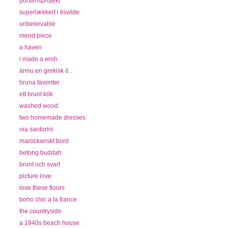
porslinsprojekt
superlækkert i tisvilde
unbelievable
mend piece
a haven
i made a wish
ännu en grekisk ö..
bruna favoriter
ett brunt kök
washed wood
two homemade dresses
oia santorini
marockanskt bord
betong buddah
brunt och svart
picture love
love these floors
boho chic a la france
the countryside
a 1940s beach house