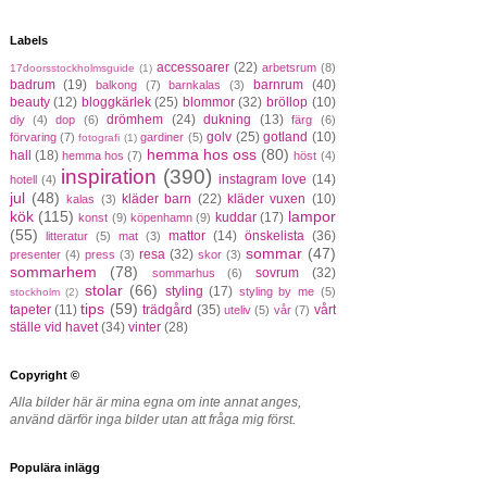
Labels
accessoarer
(22)
arbetsrum
(8)
17doorsstockholmsguide
(1)
badrum
(19)
barnrum
(40)
balkong
(7)
barnkalas
(3)
beauty
(12)
bloggkärlek
(25)
blommor
(32)
bröllop
(10)
drömhem
(24)
dukning
(13)
diy
(4)
dop
(6)
färg
(6)
golv
(25)
gotland
(10)
förvaring
(7)
gardiner
(5)
fotografi
(1)
hemma hos oss
(80)
hall
(18)
hemma hos
(7)
höst
(4)
inspiration
(390)
instagram love
(14)
hotell
(4)
jul
(48)
kläder barn
(22)
kläder vuxen
(10)
kalas
(3)
kök
(115)
lampor
kuddar
(17)
konst
(9)
köpenhamn
(9)
(55)
mattor
(14)
önskelista
(36)
litteratur
(5)
mat
(3)
sommar
(47)
resa
(32)
presenter
(4)
press
(3)
skor
(3)
sommarhem
(78)
sovrum
(32)
sommarhus
(6)
stolar
(66)
styling
(17)
styling by me
(5)
stockholm
(2)
tips
(59)
tapeter
(11)
trädgård
(35)
vårt
uteliv
(5)
vår
(7)
ställe vid havet
(34)
vinter
(28)
Copyright ©
Alla bilder här är mina egna om inte annat anges,
använd därför inga bilder utan att fråga mig först.
Populära inlägg