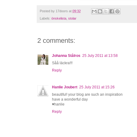
Posted by
17doors
at
09:32
Labels:
önskelista
,
stolar
2 comments:
Johanna Stålros
25 July 2011 at 13:58
Såå läckra!!!
Reply
Hanlie Joubert
25 July 2011 at 15:26
beautiful! your blog are such an inspiration
have a wonderful day
♥hanlie
Reply