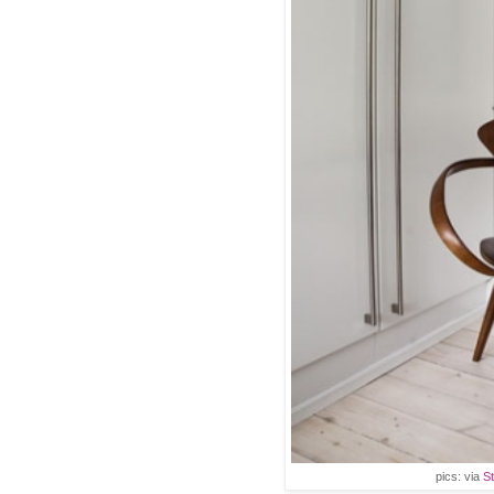
pics: via
St